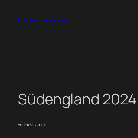
Zum
Inhalt
FrankKruse.com
springen
Südengland 2024
Verfasst von
in