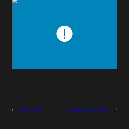
←
Rom 2015
Südengland 2024
→