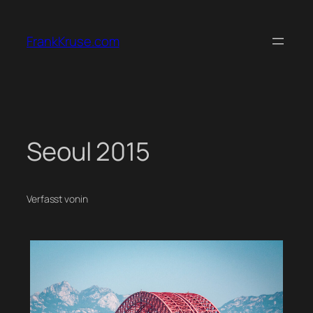
Zum
Inhalt
FrankKruse.com
springen
Seoul 2015
Verfasst von
in