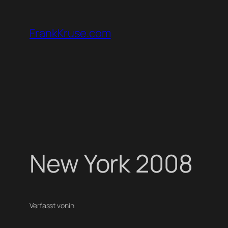
Zum
Inhalt
FrankKruse.com
springen
New York 2008
Verfasst von
in