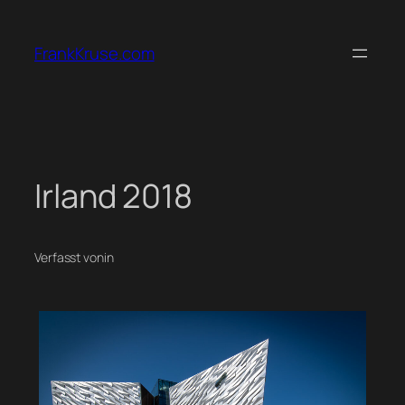
Zum
Inhalt
FrankKruse.com
springen
Irland 2018
Verfasst von
in