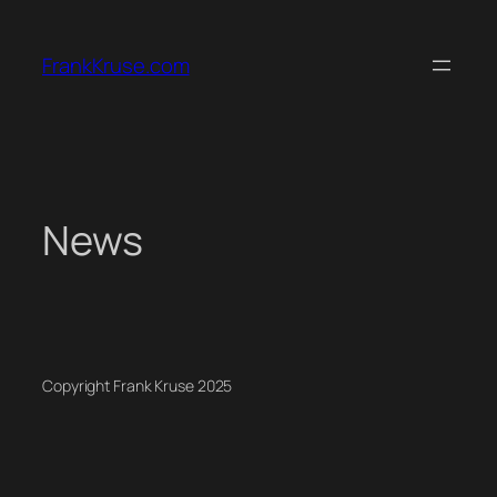
Zum
Inhalt
FrankKruse.com
springen
News
Copyright Frank Kruse 2025