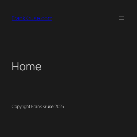
Zum
Inhalt
FrankKruse.com
springen
Home
Copyright Frank Kruse 2025