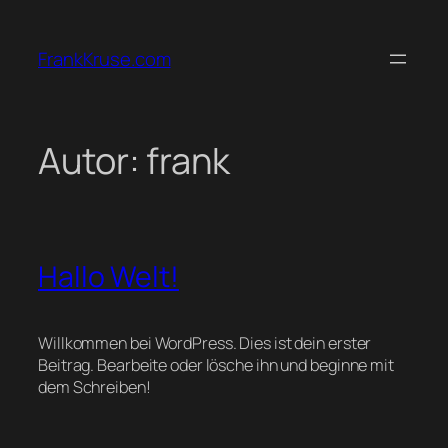
Zum
Inhalt
FrankKruse.com
springen
Autor:
frank
Hallo Welt!
Willkommen bei WordPress. Dies ist dein erster
Beitrag. Bearbeite oder lösche ihn und beginne mit
dem Schreiben!